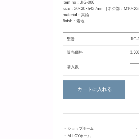
item no：JIG-006
size：30×30×h43 /mm［ネジ部：M10×2
material：真鍮
finish：素地
型番
JIG-
販売価格
3,3
購入数
ショップホーム
ALLOYホーム