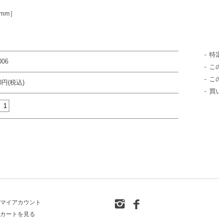
3mm］
特
006
こ
こ
00円(税込)
買
マイアカウント
カートを見る